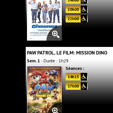
20h00
22h00
PAW PATROL, LE FILM: MISSION DINO
Sem. 1
- Durée : 1h29
Séances :
14h15
17h00