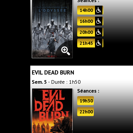
Séances :
14h00
16h00
20h00
21h45
EVIL DEAD BURN
Sem. 5
- Durée : 1h50
Séances :
19h30
22h00